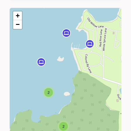
+
−
2
2