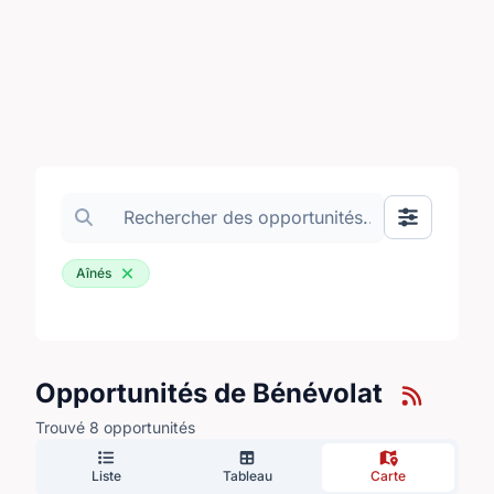
Search volunteer opportunities
Basculer le
Aînés
Opportunités de Bénévolat
Trouvé 8 opportunités
Liste
Tableau
Carte