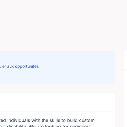
uler aux opportunités.
ed individuals with the skills to build custom
h a disability. We are looking for engineers,