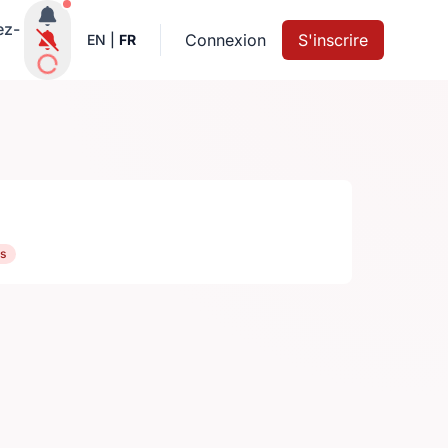
Notifications actives
ez-
Connexion
S'inscrire
EN
|
FR
s