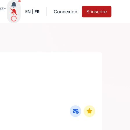
Notifications actives
ez-
Connexion
S'inscrire
EN
|
FR