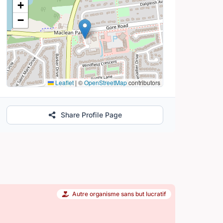
+
−
Leaflet
|
©
OpenStreetMap
contributors
Share Profile Page
Autre organisme sans but lucratif