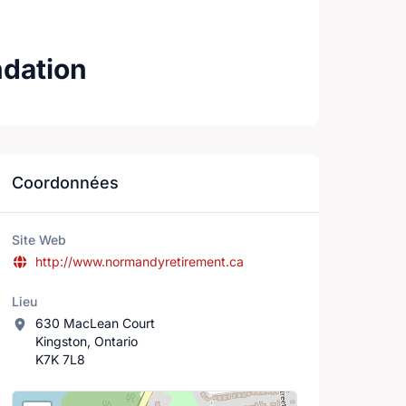
ndation
Coordonnées
Site Web
http://www.normandyretirement.ca
Lieu
630 MacLean Court
Kingston, Ontario
K7K 7L8
Lieu