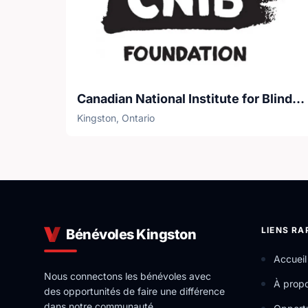
Canadian National Institute for Blindness (CNIB)
Kingston, Ontario
LIENS RA
Bénévoles Kingston
Accueil
Nous connectons les bénévoles avec
À prop
des opportunités de faire une différence
dans notre communauté.