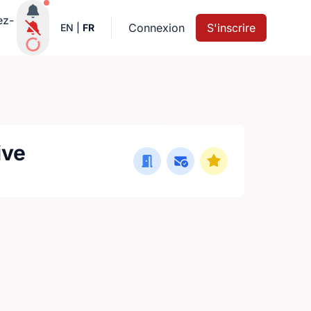
Notifications actives
ez-
Connexion
S'inscrire
EN
|
FR
ive