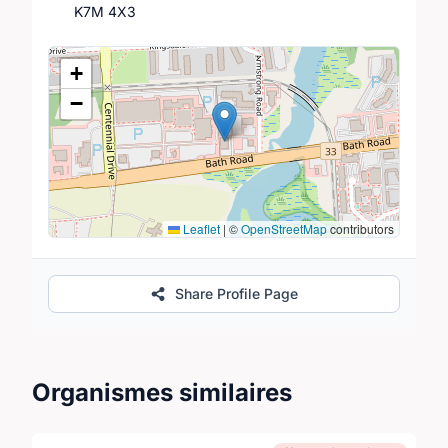
K7M 4X3
Lieu
+
−
Leaflet
|
©
OpenStreetMap
contributors
Share Profile Page
Organismes similaires