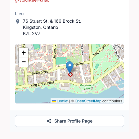
Lieu
76 Stuart St. & 166 Brock St.
Kingston, Ontario
K7L 2V7
Lieu
+
−
Leaflet
|
©
OpenStreetMap
contributors
Share Profile Page