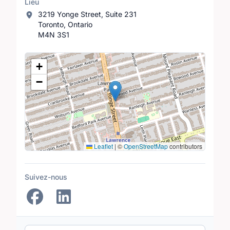
Lieu
3219 Yonge Street, Suite 231
Toronto, Ontario
M4N 3S1
Lieu
+
−
Leaflet
|
©
OpenStreetMap
contributors
Suivez-nous