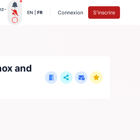
Notifications actives
ez-
Connexion
S'inscrire
EN
|
FR
nox and