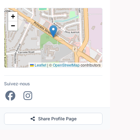
Lieu
+
−
Leaflet
|
©
OpenStreetMap
contributors
Suivez-nous
Share Profile Page