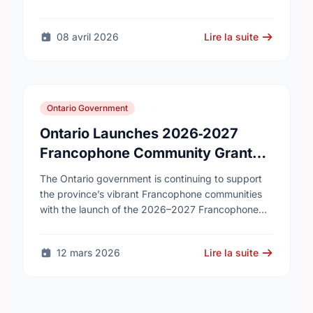
variety of roles. Applicants can be high school,
post-secondary, or graduate-level students. KHSC
08 avril 2026
Lire la suite
…
Ontario Government
Ontario Launches 2026‑2027
Francophone Community Grants
Program
The Ontario government is continuing to support
the province’s vibrant Francophone communities
with the launch of the 2026–2027 Francophone
Community Grants Program (FCGP). Through the
FCGP, Ontario is protecting the …
12 mars 2026
Lire la suite